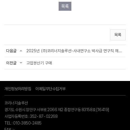
목록
목록
다음글
2025년 (주)코리너지솔루션-사내연구소 박사급 연구직 채용 공고[마감]
이전글
고압분산기 구매
개인정보처리방침
이메일무단수집거부
코리너지솔루션
경기도 수원시 장안구 서부로 2066 제2 종합연구동 83158호 [16419]
사업자등록번호 : 352- 87- 02268
TEL : 010-3850-2485
FAX : -