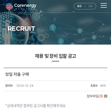
KO
EN
RECRUIT
채용 및 장비 입찰 공고
정밀 저울 구매
관리자
2024-12-24
조회수
465
첨부파일
(
3
)
*상세내역은 첨부된 공고서를 확인해주세요